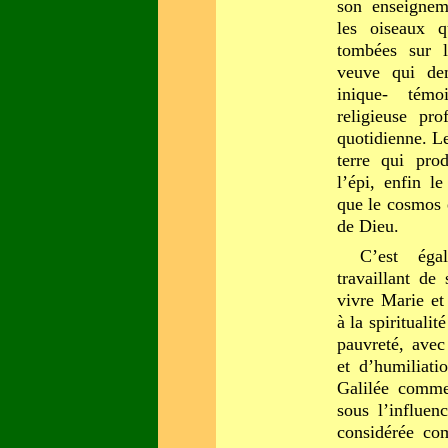
son enseignem
les oiseaux q
tombées sur l
veuve qui dem
inique- témoi
religieuse pr
quotidienne. L
terre qui prod
l’épi, enfin l
que le cosmos 
de Dieu.
C’est éga
travaillant de
vivre Marie et
à la spiritualit
pauvreté, avec
et d’humiliati
Galilée comme
sous l’influen
considérée co