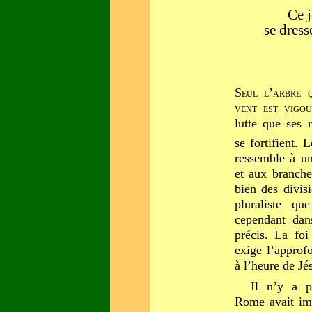
Ce j
se dress
S
eul l’arbre 
vent est vigo
lutte que ses 
se fortifient. 
ressemble à un
et aux branche
bien des divis
pluraliste que
cependant dan
précis. La foi
exige l’approf
à l’heure de Jé
Il n’y a p
Rome avait imp