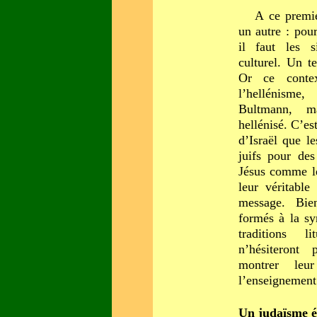
A ce premie
un autre : pou
il faut les s
culturel. Un t
Or ce conte
l’hellénism
Bultmann, m
hellénisé. C’es
d’Israël que le
juifs pour des
Jésus comme le
leur véritable
message. Bien
formés à la sy
traditions li
n’hésiteront
montrer leu
l’enseignement
Un judaïsme é