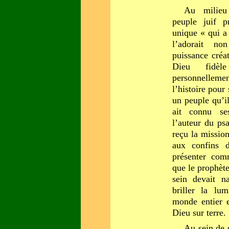
Au milieu
peuple juif p
unique « qui a c
l’adorait n
puissance créa
Dieu fidèl
personnellemen
l’histoire pour
un peuple qu’il
ait connu se
l’auteur du ps
reçu la missio
aux confins d
présenter com
que le prophète
sein devait na
briller la lu
monde entier e
Dieu sur terre.
Au sein de 