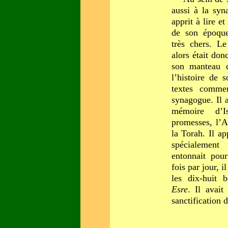
aussi à la syn
apprit à lire e
de son époque
très chers. Le
alors était don
son manteau 
l’histoire de 
textes comme
synagogue. Il 
mémoire d’Is
promesses, l’Al
la Torah. Il ap
spécialemen
entonnait pou
fois par jour, il
les dix-huit 
Esre
. Il avait
sanctification 