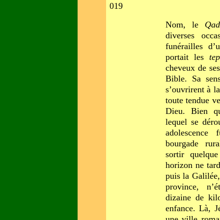
019
Nom, le
Qad
diverses occa
funérailles d
portait les
tep
cheveux de ses
Bible. Sa sens
s’ouvrirent à l
toute tendue v
Dieu. Bien q
lequel se déro
adolescence 
bourgade rura
sortir quelqu
horizon ne tar
puis la Galilée
province, n’é
dizaine de kil
enfance. Là, J
une ville romai