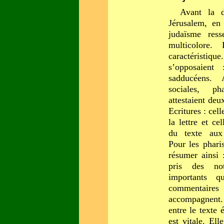
Avant la d
Jérusalem, en
judaïsme res
multicolore.
caractéristiqu
s’opposaient 
sadducéens. 
sociales, ph
attestaient deu
Ecritures : cel
la lettre et ce
du texte aux 
Pour les pharis
résumer ainsi 
pris des no
importants 
commentai
accompagnent. 
entre le texte é
est vitale. Ell