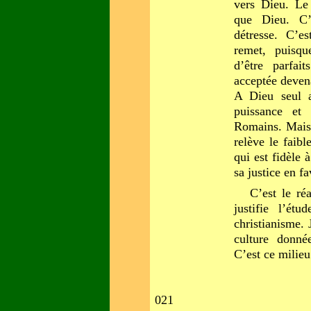
vers Dieu. Le
que Dieu. C’
détresse. C’es
remet, puisq
d’être parfai
acceptée devena
A Dieu seul a
puissance et
Romains. Mais 
relève le faibl
qui est fidèle 
sa justice en f
C’est le ré
justifie l’ét
christianisme. 
culture donn
C’est ce milieu
021