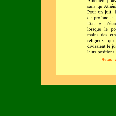
Athénien pouva
sans qu’Athéna
Pour un juif, l
de profane est
Etat » n’éta
lorsque le po
mains des étr
religieux qui
divisaient le j
leurs positions 
Retour 