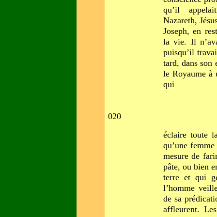
qu’il appel
Nazareth, Jésu
Joseph, en res
la vie. Il n’a
puisqu’il trava
tard, dans son
le Royaume à 
qui
020
éclaire toute 
qu’une femme p
mesure de farin
pâte, ou bien e
terre et qui g
l’homme veill
de sa prédicati
affleurent. Le