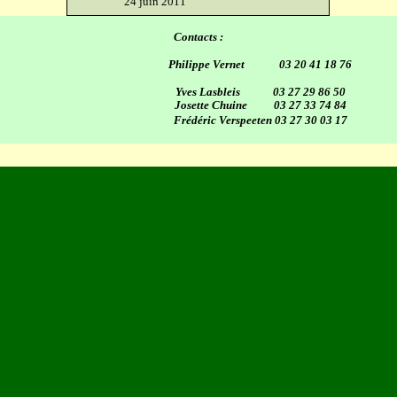
24 juin 2011
Contacts :
Philippe Vernet
03 20 41 18 76
Yves Lasbleis
03 27 29 86 50
Josette Chuine
03 27 33 74 84
Frédéric Verspeeten
03 27 30 03 17