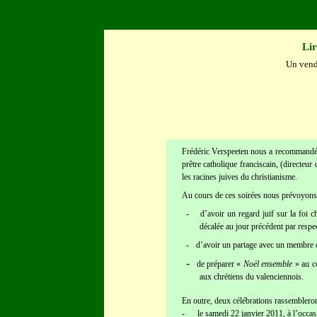
Lir
Un vendr
Frédéric Verspeeten nous a recommandé, 
prêtre catholique franciscain, (directeur
les racines juives du christianisme.
Au cours de ces soirées nous prévoyon
-
d’avoir un regard juif sur la foi 
décalée au jour précédent par respe
-
d’avoir un partage avec un membre
-
de préparer «
Noël ensemble
» au co
aux chrétiens du valenciennois.
En outre, deux célébrations rassembleront
-
le samedi 22 janvier 2011, à l’occas