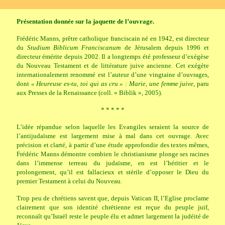
Présentation donnée sur la jaquette de l’ouvrage.
Frédéric Manns, prêtre catholique franciscain né en 1942, est directeur
du
Studium Biblicum Franciscanum
de Jérusalem depuis 1996 et
directeur émérite depuis 2002. Il a longtemps été professeur d’exégèse
du Nouveau Testament et de littérature juive ancienne. Cet exégète
internationalement renommé est l’auteur d’une vingtaine d’ouvrages,
dont
« Heureuse es-tu, toi qui as cru » : Marie, une femme juive
, paru
aux Presses de la Renaissance (coll. « Biblik », 2005).
* * * * *
L’idée répandue selon laquelle les Evangiles seraient la source de
l’antijudaïsme est largement mise à mal dans cet ouvrage. Avec
précision et clarté, à partir d’une étude approfondie des textes mêmes,
Frédéric Manns démontre combien le christianisme plonge ses racines
dans l’immense terreau du judaïsme, en est l’héritier et le
prolongement, qu’il est fallacieux et stérile d’opposer le Dieu du
premier Testament à celui du Nouveau.
Trop peu de chrétiens savent que, depuis Vatican II, l’Eglise proclame
clairement que son identité chrétienne est reçue du peuple juif,
reconnaît qu’Israël reste le peuple élu et admet largement la judéité de