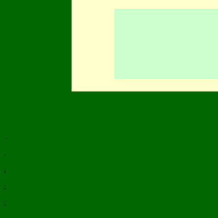
.
.
;
;
;