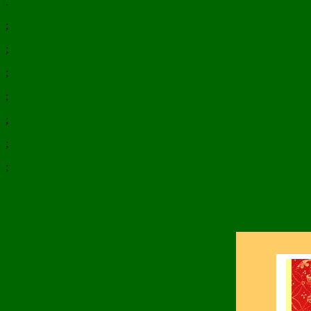
.
;
;
;
;
;
;
;
O