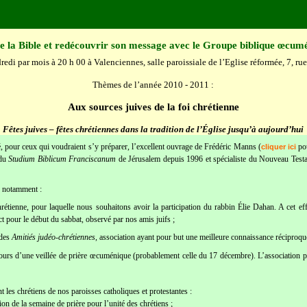
e la Bible et redécouvrir son message avec le Groupe biblique œcum
edi par mois à 20 h 00 à Valenciennes, salle paroissiale de l’Eglise réformée, 7, ru
Thèmes de l’année 2010 - 2011 :
Aux sources juives de la foi chrétienne
Fêtes juives – fêtes chrétiennes dans la tradition de l’Église jusqu’à aujourd’hui
pour ceux qui voudraient s’y préparer, l’excellent ouvrage de Frédéric Manns (
pou
cliquer ici
 du
Studium Biblicum Franciscanum
de Jérusalem depuis 1996 et spécialiste du Nouveau Testame
s notamment :
chrétienne, pour laquelle nous souhaitons avoir la participation du rabbin Élie Dahan. A cet ef
ct pour le début du sabbat, observé par nos amis juifs ;
 des
Amitiés judéo-chrétiennes
, association ayant pour but une meilleure connaissance réciproque 
urs d’une veillée de prière œcuménique (probablement celle du 17 décembre). L’association pour
 les chrétiens de nos paroisses catholiques et protestantes :
ion de la semaine de prière pour l’unité des chrétiens ;