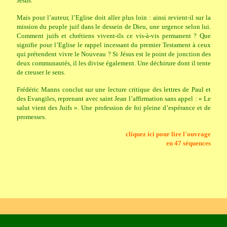
Jésus.
Mais pour l’auteur, l’Eglise doit aller plus loin : ainsi revient-il sur la
mission du peuple juif dans le dessein de Dieu, une urgence selon lui.
Comment juifs et chrétiens vivent-ils ce vis-à-vis permanent ? Que
signifie pour l’Eglise le rappel incessant du premier Testament à ceux
qui prétendent vivre le Nouveau ? Si Jésus est le point de jonction des
deux communautés, il les divise également. Une déchirure dont il tente
de creuser le sens.
Frédéric Manns conclut sur une lecture critique des lettres de Paul et
des Evangiles, reprenant avec saint Jean l’affirmation sans appel : « Le
salut vient des Juifs ». Une profession de foi pleine d’espérance et de
promesses.
cliquez ici pour lire l'ouvrage
en 47 séquences